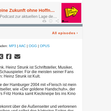
Heinz Strunk über eine Zukunft ohne Hoffnung
Sollzustand. Der neue Podcast zur aktuellen Lage der Zukunft.
All episodes
›
laden:
MP3
|
AAC
|
OGG
|
OPUS
k. Heinz Strunk ist Schriftsteller, Musiker,
 Schauspieler. Für die meisten seiner Fans
 Heinz Strunk ist Kult.
e der Hamburger 2004 mit «Fleisch ist mein
tseller, wie «Der goldene Handschuh», der
s Fritz Honka samt Kiezkneipe bis ins Kino
gekonnt über die Außenseiter und verlorenen
eiben und selbst den härtesten Seiten des