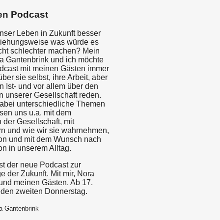
en Podcast
nser Leben in Zukunft besser
iehungsweise was würde es
cht schlechter machen? Mein
a Gantenbrink und ich möchte
dcast mit meinen Gästen immer
ber sie selbst, ihre Arbeit, aber
 Ist- und vor allem über den
n unserer Gesellschaft reden.
abei unterschiedliche Themen
ssen uns u.a. mit dem
 der Gesellschaft, mit
n und wie wir sie wahrnehmen,
ion und mit dem Wunsch nach
on in unserem Alltag.
st der neue Podcast zur
e der Zukunft. Mit mir, Nora
und meinen Gästen. Ab 17.
den zweiten Donnerstag.
a Gantenbrink