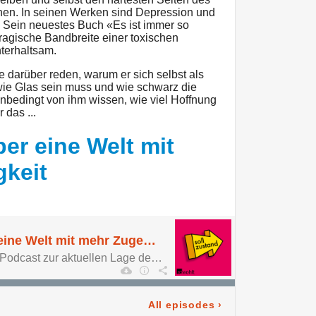
nen. In seinen Werken sind Depression und
 Sein neuestes Buch «Es ist immer so
tragische Bandbreite einer toxischen
terhaltsam.
e darüber reden, warum er sich selbst als
ie Glas sein muss und wie schwarz die
l unbedingt von ihm wissen, wie viel Hoffnung
 das ...
er eine Welt mit
keit
Lena Gorelik über eine Welt mit mehr Zugehörigkeit
Sollzustand. Der neue Podcast zur aktuellen Lage der Zukunft.
All episodes
›