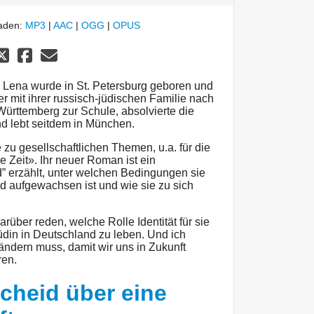
laden:
MP3
|
AAC
|
OGG
|
OPUS
. Lena wurde in St. Petersburg geboren und
r mit ihrer russisch-jüdischen Familie nach
ürttemberg zur Schule, absolvierte die
d lebt seitdem in München.
 zu gesellschaftlichen Themen, u.a. für die
 Zeit». Ihr neuer Roman ist ein
d” erzählt, unter welchen Bedingungen sie
nd aufgewachsen ist und wie sie zu sich
rüber reden, welche Rolle Identität für sie
Jüdin in Deutschland zu leben. Und ich
ändern muss, damit wir uns in Zukunft
ren.
cheid über eine