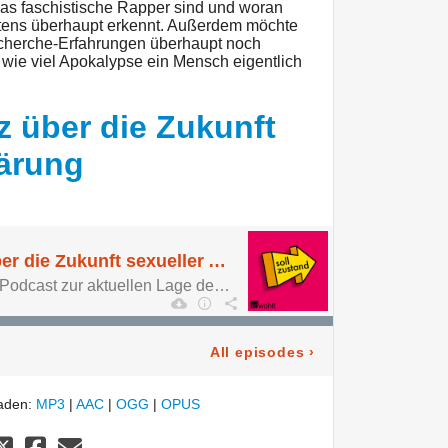
as faschistische Rapper sind und woran
tens überhaupt erkennt. Außerdem möchte
echerche-Erfahrungen überhaupt noch
nd wie viel Apokalypse ein Mensch eigentlich
iz über die Zukunft
lärung
Dr. Sheila de Liz über die Zukunft sexueller Aufklärung
Sollzustand. Der neue Podcast zur aktuellen Lage der Zukunft.
All episodes
›
laden:
MP3
|
AAC
|
OGG
|
OPUS