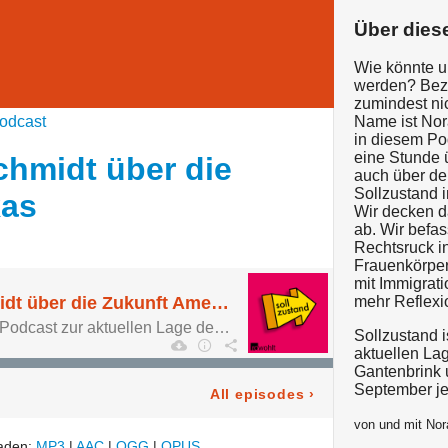
Über dies
Wie könnte u
werden? Bez
zumindest ni
odcast
Name ist Nor
in diesem Po
eine Stunde ü
hmidt über die
auch über den
Sollzustand i
kas
Wir decken d
ab. Wir befa
Rechtsruck in
Frauenkörper
mit Immigrat
Annika Brockschmidt über die Zukunft Amerikas
mehr Reflexi
Sollzustand. Der neue Podcast zur aktuellen Lage der Zukunft.
Sollzustand i
aktuellen Lag
Gantenbrink 
September je
All episodes
›
von und mit Nor
laden:
MP3
|
AAC
|
OGG
|
OPUS