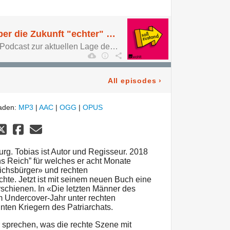
Tobias Ginsburg über die Zukunft "echter" Männer
Sollzustand. Der neue Podcast zur aktuellen Lage der Zukunft.
All episodes
›
laden:
MP3
|
AAC
|
OGG
|
OPUS
urg. Tobias ist Autor und Regisseur. 2018
s Reich” für welches er acht Monate
ichsbürger» und rechten
hte. Jetzt ist mit seinem neuen Buch eine
schienen. In «Die letzten Männer des
m Undercover-Jahr unter rechten
en Kriegern des Patriarchats.
 sprechen, was die rechte Szene mit