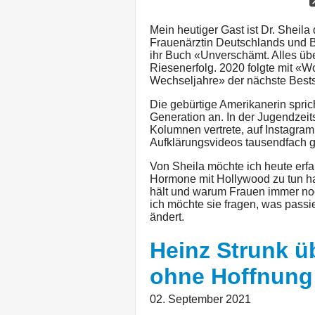
Mein heutiger Gast ist Dr. Sheila 
Frauenärztin Deutschlands und Be
ihr Buch «Unverschämt. Alles übe
Riesenerfolg. 2020 folgte mit «W
Wechseljahre» der nächste Bests
Die gebürtige Amerikanerin sprich
Generation an. In der Jugendzeits
Kolumnen vertrete, auf Instagra
Aufklärungsvideos tausendfach ge
Von Sheila möchte ich heute erfa
Hormone mit Hollywood zu tun ha
hält und warum Frauen immer no
ich möchte sie fragen, was passi
ändert.
Heinz Strunk ü
ohne Hoffnung
02. September 2021