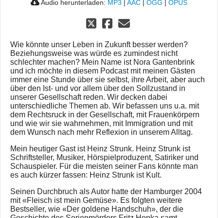
Audio herunterladen:
MP3
|
AAC
|
OGG
|
OPUS
Wie könnte unser Leben in Zukunft besser werden?
Beziehungsweise was würde es zumindest nicht
schlechter machen? Mein Name ist Nora Gantenbrink
und ich möchte in diesem Podcast mit meinen Gästen
immer eine Stunde über sie selbst, ihre Arbeit, aber auch
über den Ist- und vor allem über den Sollzustand in
unserer Gesellschaft reden. Wir decken dabei
unterschiedliche Themen ab. Wir befassen uns u.a. mit
dem Rechtsruck in der Gesellschaft, mit Frauenkörpern
und wie wir sie wahrnehmen, mit Immigration und mit
dem Wunsch nach mehr Reflexion in unserem Alltag.
Mein heutiger Gast ist Heinz Strunk. Heinz Strunk ist
Schriftsteller, Musiker, Hörspielproduzent, Satiriker und
Schauspieler. Für die meisten seiner Fans könnte man
es auch kürzer fassen: Heinz Strunk ist Kult.
Seinen Durchbruch als Autor hatte der Hamburger 2004
mit «Fleisch ist mein Gemüse». Es folgten weitere
Bestseller, wie «Der goldene Handschuh», der die
Geschichte des Serienmörders Fritz Honka samt