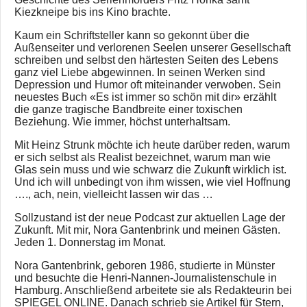
Kiezkneipe bis ins Kino brachte.
Kaum ein Schriftsteller kann so gekonnt über die
Außenseiter und verlorenen Seelen unserer Gesellschaft
schreiben und selbst den härtesten Seiten des Lebens
ganz viel Liebe abgewinnen. In seinen Werken sind
Depression und Humor oft miteinander verwoben. Sein
neuestes Buch «Es ist immer so schön mit dir» erzählt
die ganze tragische Bandbreite einer toxischen
Beziehung. Wie immer, höchst unterhaltsam.
Mit Heinz Strunk möchte ich heute darüber reden, warum
er sich selbst als Realist bezeichnet, warum man wie
Glas sein muss und wie schwarz die Zukunft wirklich ist.
Und ich will unbedingt von ihm wissen, wie viel Hoffnung
…., ach, nein, vielleicht lassen wir das …
Sollzustand ist der neue Podcast zur aktuellen Lage der
Zukunft. Mit mir, Nora Gantenbrink und meinen Gästen.
Jeden 1. Donnerstag im Monat.
Nora Gantenbrink, geboren 1986, studierte in Münster
und besuchte die Henri-Nannen-Journalistenschule in
Hamburg. Anschließend arbeitete sie als Redakteurin bei
SPIEGEL ONLINE. Danach schrieb sie Artikel für Stern,